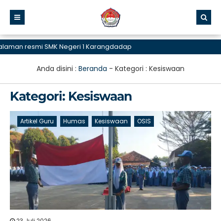
resmi SMK Negeri 1 Karangdadap
Anda disini :
Beranda
- Kategori :
Kesiswaan
Kategori:
Kesiswaan
Artikel Guru
Humas
Kesiswaan
OSIS
23 Juli 2026