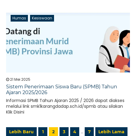
Humas
Kesiswaan
21 Mei 2025
Sistem Penerimaan Siswa Baru (SPMB) Tahun
Ajaran 2025/2026
Informasi SPMB Tahun Ajaran 2025 / 2026 dapat diakses
melalui link smk1karangdadap.sch.id/spmb atau silakan
Klik Disini
…
Lebih Baru
1
2
3
4
7
Lebih Lama