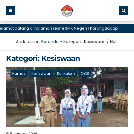
datang di halaman resmi SMK Negeri 1 Karangdadap
Anda disini :
Beranda
- Kategori :
Kesiswaan
/ Hal :
Kategori:
Kesiswaan
Humas
Kesiswaan
Kurikulum
OSIS
5 Januari 2026