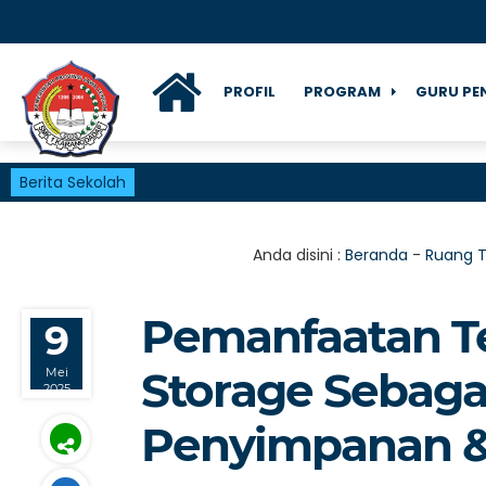
PROFIL
PROGRAM
GURU PE
Berita Sekolah
Anda disini :
Beranda
-
Ruang T
Pemanfaatan T
9
Storage Sebaga
Mei
2025
Penyimpanan &