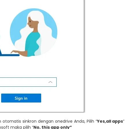
n otomatis sinkron dengan onedrive Anda, Pilih “
Yes,all apps
”
osoft maka pilih “
No, this app only”