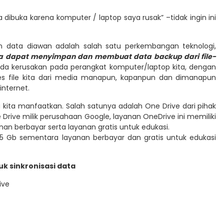
a dibuka karena komputer / laptop saya rusak” –tidak ingin ini
 data diawan adalah salah satu perkembangan teknologi,
ta dapat menyimpan dan membuat data backup dari file-
 ada kerusakan pada perangkat komputer/laptop kita, dengan
ses file kita dari media manapun, kapanpun dan dimanapun
internet.
 kita manfaatkan. Salah satunya adalah One Drive dari pihak
Drive milik perusahaan Google, layanan OneDrive ini memiliki
yanan berbayar serta layanan gratis untuk edukasi.
 15 Gb sementara layanan berbayar dan gratis untuk edukasi
k sinkronisasi data
ive