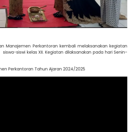
lian Manajemen Perkantoran kembali melaksanakan kegiatan
 siswa-siswi kelas XII. Kegiatan dilaksanakan pada hari Senin-
emen Perkantoran Tahun Ajaran 2024/2025