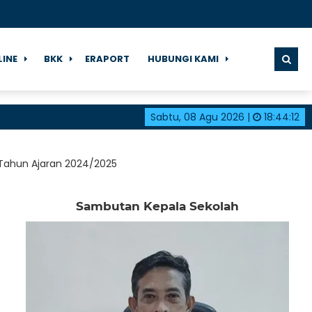
LINE
BKK
ERAPORT
HUBUNGI KAMI
Sabtu, 08 Agu 2026
|
18
:
44
:
13
Tahun Ajaran 2024/2025
Sambutan Kepala Sekolah