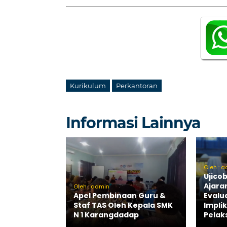
Kurikulum
Perkantoran
Informasi Lainnya
Oleh : 
Ujico
Ajara
Oleh : admin
Apel Pembinaan Guru &
Evalu
Staf TAS Oleh Kepala SMK
Impli
N 1 Karangdadap
Pelak