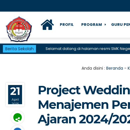
PROFIL
PROGRAM
GURU PE
Berita Sekolah
Selamat datang di halaman resmi SMK Negeri 1 Kar
Anda disini :
Beranda
-
K
Project Weddin
21
Menajemen Per
April
2025
Ajaran 2024/20