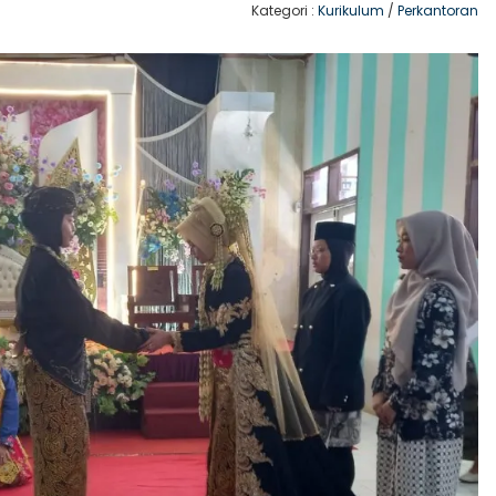
Kategori :
Kurikulum
/
Perkantoran