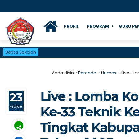
PROFIL
PROGRAM
GURU PE
Berita Sekolah
Anda disini :
Beranda
-
Humas
-
Live : 
Live : Lomba K
23
Ke-33 Teknik K
Februari
2025
Tingkat Kabup