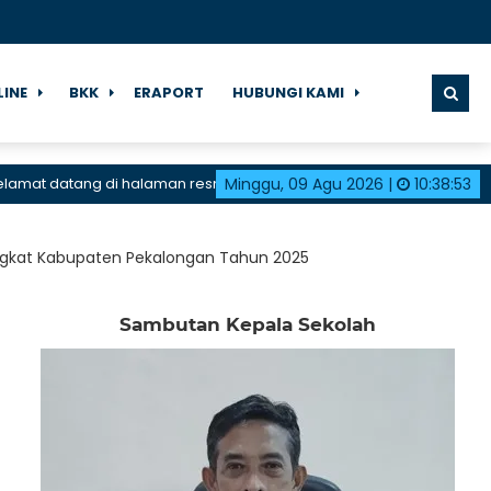
LINE
BKK
ERAPORT
HUBUNGI KAMI
 datang di halaman resmi SMK Negeri 1 Karangdadap
Minggu, 09 Agu 2026
|
10
:
38
:
54
ingkat Kabupaten Pekalongan Tahun 2025
Sambutan Kepala Sekolah