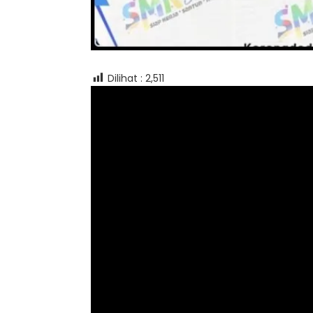
Dilihat :
2,511