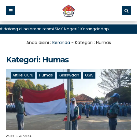
ng di halaman resmi SMK Negeri 1 Karangdadap
Anda disini :
Beranda
- Kategori :
Humas
Kategori:
Humas
Artikel Guru
Humas
Kesiswaan
OSIS
23 Juli 2026