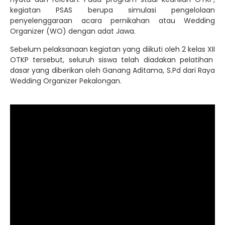
kegiatan PSAS berupa simulasi pengelolaan
penyelenggaraan acara pernikahan atau Wedding
Organizer (WO) dengan adat Jawa.
Sebelum pelaksanaan kegiatan yang diikuti oleh 2 kelas XII
OTKP tersebut, seluruh siswa telah diadakan pelatihan
dasar yang diberikan oleh Ganang Aditama, S.Pd dari Raya
Wedding Organizer Pekalongan.