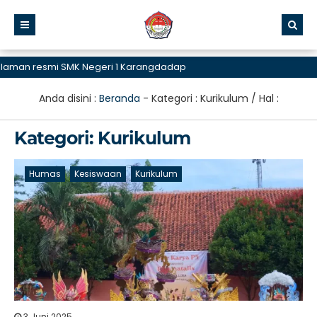
resmi SMK Negeri 1 Karangdadap
Anda disini :
Beranda
- Kategori :
Kurikulum
/ Hal :
Kategori:
Kurikulum
Humas
Kesiswaan
Kurikulum
3 Juni 2025