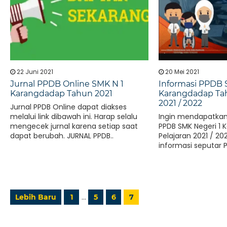
22 Juni 2021
20 Mei 2021
Jurnal PPDB Online SMK N 1
Informasi PPDB 
Karangdadap Tahun 2021
Karangdadap Tah
2021 / 2022
Jurnal PPDB Online dapat diakses
melalui link dibawah ini. Harap selalu
Ingin mendapatkan
mengecek jurnal karena setiap saat
PPDB SMK Negeri 1
dapat berubah. JURNAL PPDB..
Pelajaran 2021 / 20
informasi seputar 
…
Lebih Baru
1
5
6
7