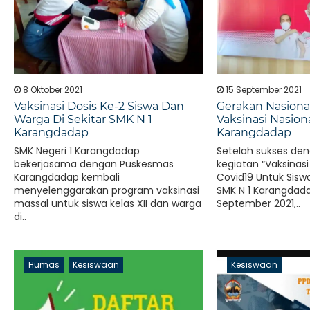
8 Oktober 2021
15 September 2021
Vaksinasi Dosis Ke-2 Siswa Dan
Gerakan Nasiona
Warga Di Sekitar SMK N 1
Vaksinasi Nasion
Karangdadap
Karangdadap
SMK Negeri 1 Karangdadap
Setelah sukses de
bekerjasama dengan Puskesmas
kegiatan “Vaksina
Karangdadap kembali
Covid19 Untuk Sisw
menyelenggarakan program vaksinasi
SMK N 1 Karangdada
massal untuk siswa kelas XII dan warga
September 2021,..
di..
Humas
Kesiswaan
Kesiswaan