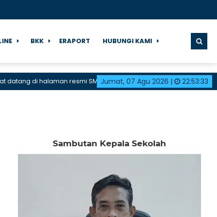
LINE
BKK
ERAPORT
HUBUNGI KAMI
ang di halaman resmi SMK Negeri 1 Karangdadap
Jumat, 07 Agu 2026
|
22
:
53
:
34
Sambutan Kepala Sekolah