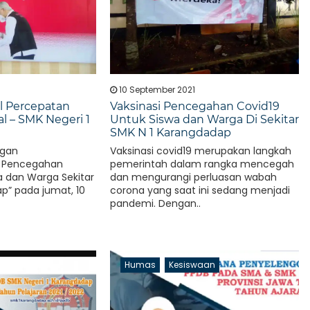
10 September 2021
l Percepatan
Vaksinasi Pencegahan Covid19
al – SMK Negeri 1
Untuk Siswa dan Warga Di Sekitar
SMK N 1 Karangdadap
ngan
Vaksinasi covid19 merupakan langkah
si Pencegahan
pemerintah dalam rangka mencegah
a dan Warga Sekitar
dan mengurangi perluasan wabah
p” pada jumat, 10
corona yang saat ini sedang menjadi
pandemi. Dengan..
Humas
Kesiswaan