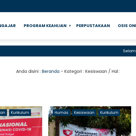
NGAJAR
PROGRAM KEAHLIAN
PERPUSTAKAAN
OSIS ON
Selamat dat
Anda disini :
Beranda
- Kategori :
Kesiswaan
/ Hal :
aan
Kurikulum
Humas
Kesiswaan
Kurikulum