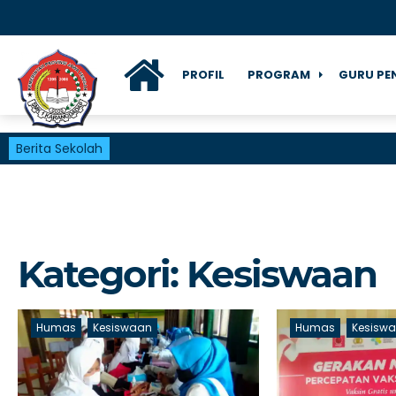
PROFIL
PROGRAM
GURU PE
Berita Sekolah
Kategori:
Kesiswaan
Humas
Kesiswaan
Humas
Kesisw