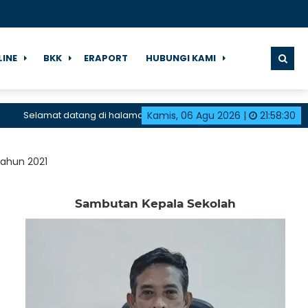
LINE
BKK
ERAPORT
HUBUNGI KAMI
Selamat datang di halaman resmi SMK Negeri 1 Karangdadap
Kamis, 06 Agu 2026
|
21
:
58
:
31
Tahun 2021
Sambutan Kepala Sekolah