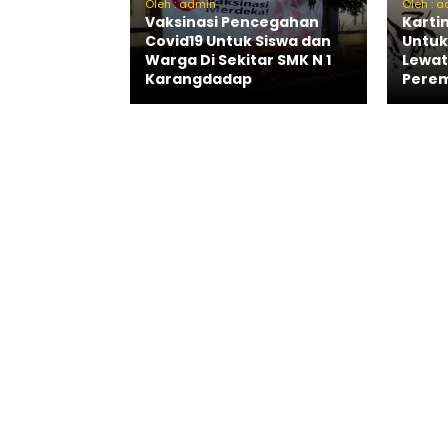
Oleh : admin
Oleh : 
Vaksinasi Pencegahan
Karti
Covid19 Untuk Siswa dan
Untuk
Warga Di Sekitar SMK N 1
Lewat
Karangdadap
Pere