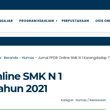
NGAJAR
PROGRAM KEAHLIAN
PERPUSTAKAAN
OSIS ON
i :
Beranda
-
Humas
-
Jurnal PPDB Online SMK N 1 Karangdadap 
line SMK N 1
ahun 2021
Kategori :
Humas
/
Kesiswaan