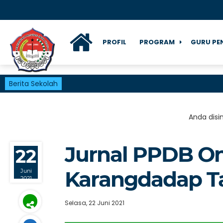
PROFIL
PROGRAM
GURU PE
Berita Sekolah
Anda disin
Jurnal PPDB On
22
Karangdadap T
Juni
2021
Selasa, 22 Juni 2021