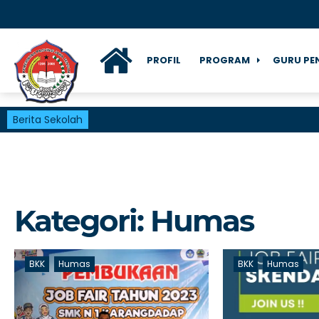
PROFIL
PROGRAM
GURU PE
Berita Sekolah
Kategori:
Humas
BKK
Humas
BKK
Humas