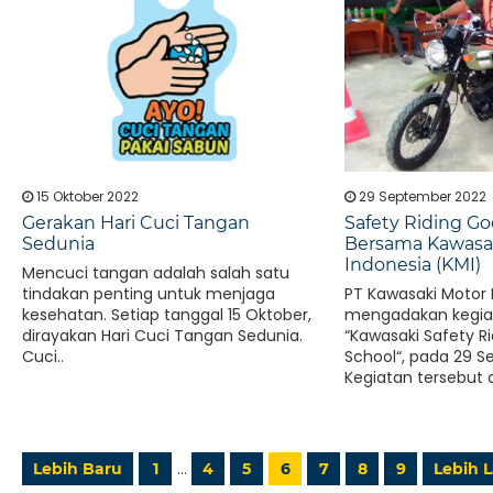
15 Oktober 2022
29 September 2022
Gerakan Hari Cuci Tangan
Safety Riding Go
Sedunia
Bersama Kawasa
Indonesia (KMI)
Mencuci tangan adalah salah satu
tindakan penting untuk menjaga
PT Kawasaki Motor 
kesehatan. Setiap tanggal 15 Oktober,
mengadakan kegiat
dirayakan Hari Cuci Tangan Sedunia.
“Kawasaki Safety R
Cuci..
School“, pada 29 S
Kegiatan tersebut d
…
Lebih Baru
1
4
5
6
7
8
9
Lebih 