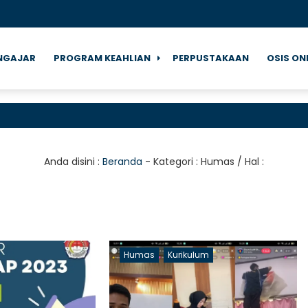
NGAJAR
PROGRAM KEAHLIAN
PERPUSTAKAAN
OSIS ON
Selam
Anda disini :
Beranda
- Kategori :
Humas
/ Hal :
Humas
Kurikulum