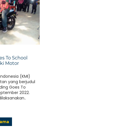
es To School
ki Motor
Indonesia (KMI)
an yang berjudul
iding Goes To
eptember 2022.
ilaksanakan..
Lama