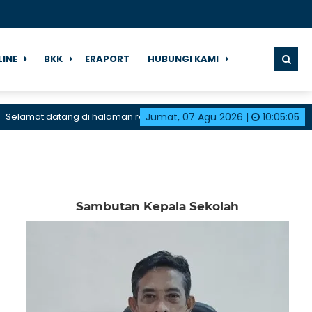
LINE
BKK
ERAPORT
HUBUNGI KAMI
at datang di halaman resmi SMK Negeri 1 Karangdadap
Jumat, 07 Agu 2026
|
10
:
05
:
06
Sambutan Kepala Sekolah