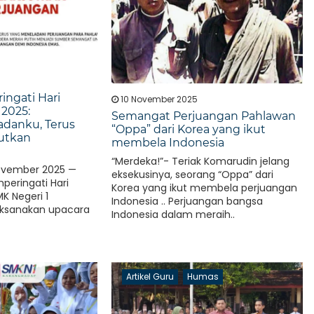
ngati Hari
10 November 2025
2025:
Semangat Perjuangan Pahlawan
adanku, Terus
“Oppa” dari Korea yang ikut
utkan
membela Indonesia
“Merdeka!”- Teriak Komarudin jelang
ovember 2025 —
eksekusinya, seorang “Oppa” dari
eringati Hari
Korea yang ikut membela perjuangan
K Negeri 1
Indonesia .. Perjuangan bangsa
ksanakan upacara
Indonesia dalam meraih..
nuh..
Artikel Guru
Humas