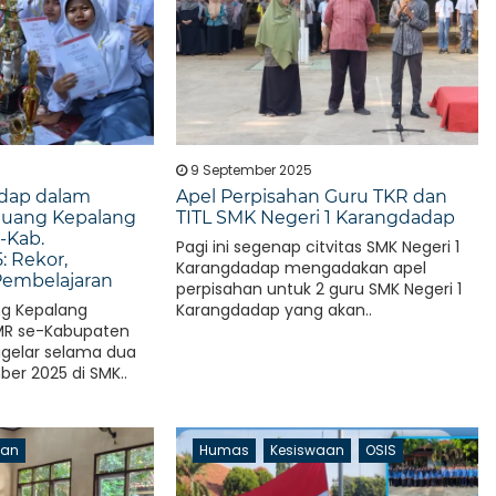
9 September 2025
ndap dalam
Apel Perpisahan Guru TKR dan
 Juang Kepalang
TITL SMK Negeri 1 Karangdadap
-Kab.
Pagi ini segenap citvitas SMK Negeri 1
: Rekor,
Karangdadap mengadakan apel
Pembelajaran
perpisahan untuk 2 guru SMK Negeri 1
ng Kepalang
Karangdadap yang akan..
MR se-Kabupaten
igelar selama dua
ber 2025 di SMK..
aan
Humas
Kesiswaan
OSIS