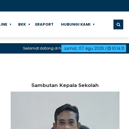
LINE
BKK
ERAPORT
HUBUNGI KAMI
Selamat datang di halaman resmi SMK Negeri 1 Karangdadap
Jumat, 07 Agu 2026
|
10
:
14
:
12
Sambutan Kepala Sekolah