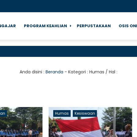
NGAJAR
PROGRAM KEAHLIAN
PERPUSTAKAAN
OSIS ON
Anda disini :
Beranda
- Kategori :
Humas
/ Hal :
aan
Humas
Kesiswaan