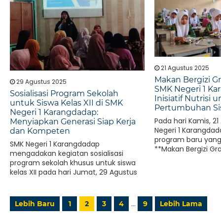
21 Agustus 2025
Makan Bergizi Gr
29 Agustus 2025
SMK Negeri 1 Ka
Sosialisasi Program Sekolah
Inisiatif Nutris
untuk Siswa Kelas XII di SMK
Pertumbuhan S
Negeri 1 Karangdadap:
Pada hari Kamis, 2
Menyiapkan Generasi Siap Kerja
Negeri 1 Karangda
dan Kompeten
program baru yan
SMK Negeri 1 Karangdadap
**Makan Bergizi Gra
mengadakan kegiatan sosialisasi
program sekolah khusus untuk siswa
kelas XII pada hari Jumat, 29 Agustus
2025..
…
Lebih Baru
1
2
3
4
9
Lebih Lama