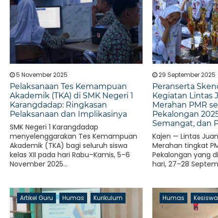
5 November 2025
29 September 2025
Pelaksanaan Tes Kemampuan
Peranserta Ske
Akademik (TKA) di SMK Negeri 1
Kegiatan Lintas
Karangdadap: Ringkasan
Merahan PMR se
Pelaksanaan dan Implikasinya
Pekalongan 2025
Semangat, dan 
SMK Negeri 1 Karangdadap
menyelenggarakan Tes Kemampuan
Kajen — Lintas Jua
Akademik (TKA) bagi seluruh siswa
Merahan tingkat P
kelas XII pada hari Rabu–Kamis, 5–6
Pekalongan yang d
November 2025...
hari, 27–28 Septem
Artikel Guru
Humas
Kurikulum
Humas
Kesisw