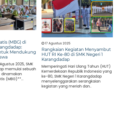
atis (MBG) di
17 Agustus 2025
rangdadap:
Rangkaian Kegiatan Menyambut
i untuk Mendukung
HUT RI Ke-80 di SMK Negeri 1
iswa
Karangdadap
1 Agustus 2025, SMK
Memperingati Hari Ulang Tahun (HUT)
dap memulai sebuah
Kemerdekaan Republik Indonesia yang
g dinamakan
ke-80, SMK Negeri 1 Karangdadap
tis (MBG)**...
menyelenggarakan serangkaian
kegiatan yang meriah dan..