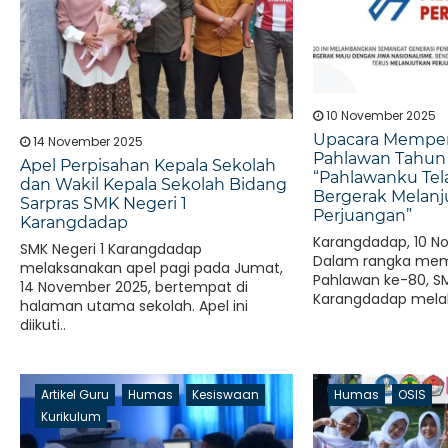
10 November 2025
Upacara Memperi
14 November 2025
Pahlawan Tahun 
Apel Perpisahan Kepala Sekolah
“Pahlawanku Tel
dan Wakil Kepala Sekolah Bidang
Bergerak Melanj
Sarpras SMK Negeri 1
Perjuangan”
Karangdadap
Karangdadap, 10 N
SMK Negeri 1 Karangdadap
Dalam rangka memp
melaksanakan apel pagi pada Jumat,
Pahlawan ke-80, SM
14 November 2025, bertempat di
Karangdadap mela
halaman utama sekolah. Apel ini
bendera dengan pe
diikuti..
Artikel Guru
Humas
Kesiswaan
Humas
OSIS
Kurikulum