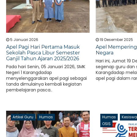
5 Januari 2026
19 Desember 2025
Apel Pagi Hari Pertama Masuk
Apel Memperinga
Sekolah Pasca Libur Semester
Negara
Ganjil Tahun Ajaran 2025/2026
Hari ini, Jumat 19 
Pada hari Senin, 05 Januari 2026, SMK
segenap guru dan s
Negeri 1 Karangdadap
Karangdadap mela
menyelenggarakan apel pagi sebagai
apel pagi dalam ra
tanda dimulainya kembali kegiatan
pembelajaran pasca..
Artikel Guru
Humas
Humas
Kesisw
OSIS