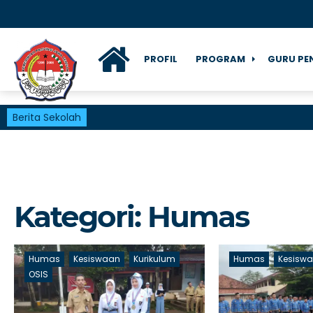
PROFIL
PROGRAM
GURU PE
Berita Sekolah
Kategori:
Humas
Humas
Kesiswaan
Kurikulum
Humas
Kesisw
OSIS