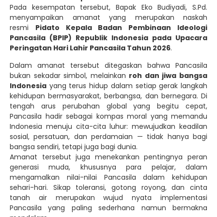
Pada kesempatan tersebut, Bapak Eko Budiyadi, S.Pd.
menyampaikan amanat yang merupakan naskah
resmi
Pidato Kepala Badan Pembinaan Ideologi
Pancasila (BPIP) Republik Indonesia pada Upacara
Peringatan Hari Lahir Pancasila Tahun 2026
.
Dalam amanat tersebut ditegaskan bahwa Pancasila
bukan sekadar simbol, melainkan
roh dan jiwa bangsa
Indonesia
yang terus hidup dalam setiap gerak langkah
kehidupan bermasyarakat, berbangsa, dan bernegara. Di
tengah arus perubahan global yang begitu cepat,
Pancasila hadir sebagai kompas moral yang memandu
Indonesia menuju cita-cita luhur: mewujudkan keadilan
sosial, persatuan, dan perdamaian — tidak hanya bagi
bangsa sendiri, tetapi juga bagi dunia.
Amanat tersebut juga menekankan pentingnya peran
generasi muda, khususnya para pelajar, dalam
mengamalkan nilai-nilai Pancasila dalam kehidupan
sehari-hari. Sikap toleransi, gotong royong, dan cinta
tanah air merupakan wujud nyata implementasi
Pancasila yang paling sederhana namun bermakna