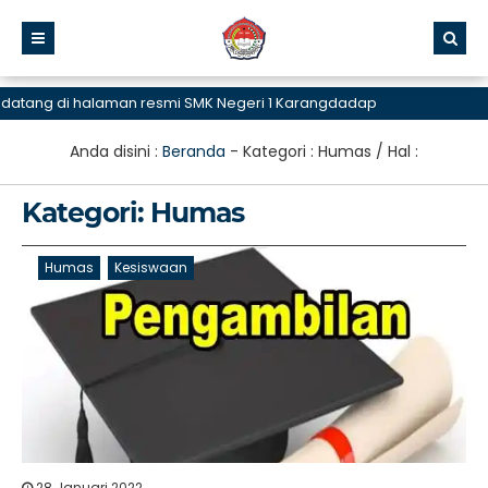
 di halaman resmi SMK Negeri 1 Karangdadap
Anda disini :
Beranda
- Kategori :
Humas
/ Hal :
Kategori:
Humas
Humas
Kesiswaan
28 Januari 2022