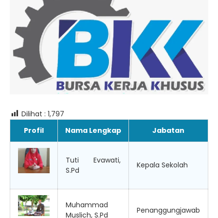
Dilihat :
1,797
Profil
Nama Lengkap
Jabatan
Tuti Evawati,
Kepala Sekolah
S.Pd
Muhammad
Penanggungjawab
Muslich, S.Pd