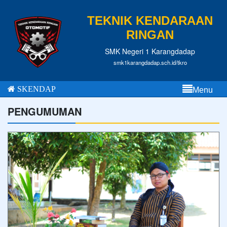
TEKNIK KENDARAAN
RINGAN
SMK Negeri 1 Karangdadap
smk1karangdadap.sch.id/tkro
SKENDAP
Menu
PENGUMUMAN