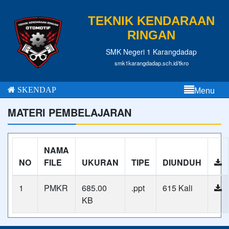
TEKNIK KENDARAAN
RINGAN
SMK Negeri 1 Karangdadap
smk1karangdadap.sch.id/tkro
SKENDAP
Menu
MATERI PEMBELAJARAN
NAMA
NO
FILE
UKURAN
TIPE
DIUNDUH
1
PMKR
685.00
.ppt
615 Kali
KB