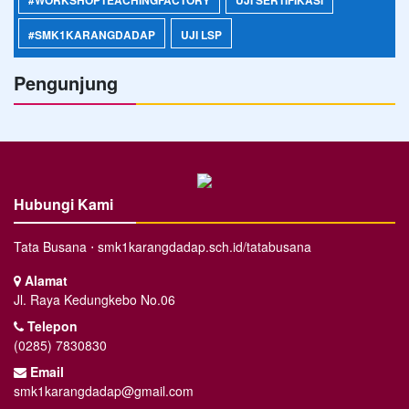
#WORKSHOPTEACHINGFACTORY
UJI SERTIFIKASI
#SMK1KARANGDADAP
UJI LSP
Pengunjung
Hubungi Kami
Tata Busana ⋅ smk1karangdadap.sch.id/tatabusana
Alamat
Jl. Raya Kedungkebo No.06
Telepon
(0285) 7830830
Email
smk1karangdadap@gmail.com