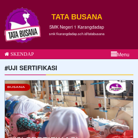
TATA BUSANA
SMK Negeri 1 Karangdadap
smk1karangdadap.sch.id/tatabusana
SKENDAP
Menu
#UJI SERTIFIKASI