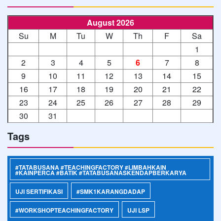
August 2026
Su
M
Tu
W
Th
F
Sa
1
2
3
4
5
6
7
8
9
10
11
12
13
14
15
16
17
18
19
20
21
22
23
24
25
26
27
28
29
30
31
Tags
#TATABUSANA #TEACHINGFACTORY #LIMBAHKAIN
#KAINPERCA #BATIK #TATABUSANASKENDAPBERKARYA
UJI SERTIFIKASI
#SMK1KARANGDADAP
#WORKSHOPTEACHINGFACTORY
UJI LSP