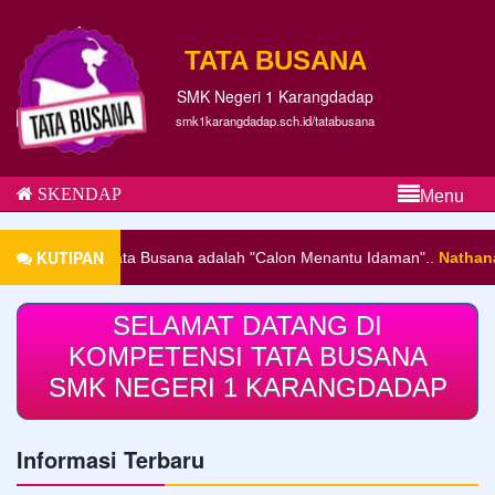
TATA BUSANA
SMK Negeri 1 Karangdadap
smk1karangdadap.sch.id/tatabusana
SKENDAP
Menu
KUTIPAN
nak Tata Busana adalah "Calon Menantu Idaman"..
Nathanael Suryad
SELAMAT DATANG DI
KOMPETENSI TATA BUSANA
SMK NEGERI 1 KARANGDADAP
Informasi Terbaru