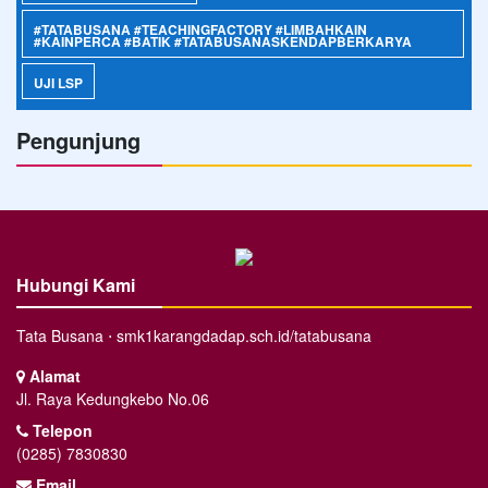
#TATABUSANA #TEACHINGFACTORY #LIMBAHKAIN
#KAINPERCA #BATIK #TATABUSANASKENDAPBERKARYA
UJI LSP
Pengunjung
Hubungi Kami
Tata Busana ⋅ smk1karangdadap.sch.id/tatabusana
Alamat
Jl. Raya Kedungkebo No.06
Telepon
(0285) 7830830
Email