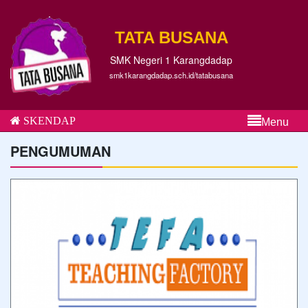
TATA BUSANA
SMK Negeri 1 Karangdadap
smk1karangdadap.sch.id/tatabusana
SKENDAP
Menu
PENGUMUMAN