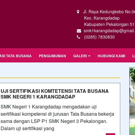
Jl. Raya Kedungkebo No.0
Kec. Karangdadap
Kabupaten Pekalongan 51
smk1karangdadap@gmail
(0285) 7830830
ASI TATA BUSANA
PENGUMUMAN
GALERI
HUBUNGI KAMI
L
UJI SERTIFIKASI KOMTETENSI TATA BUSANA
SMK NEGERI 1 KARANGDADAP
SMK Negeri 1 Karangdadap mengadakan uji
sertifikasi kompetensi di jurusan Tata Busana bekerja
sama dengan LSP P1 SMK Negeri 3 Pekalongan.
Dalam uji sertifikasi yang