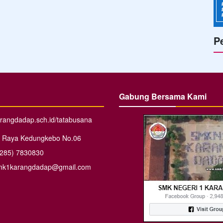
P
Gabung Bersama Kami
rangdadap.sch.id/tatabusana
. Raya Kedungkebo No.06
0285) 7830830
mk1karangdadap@gmail.com