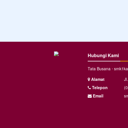
Hubungi Kami
Tata Busana ⋅ smk1ka
Alamat
Jl
Telepon
(
Email
s