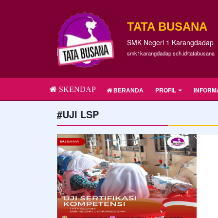
TATA BUSANA
SMK Negeri 1 Karangdadap
smk1karangdadap.sch.id/tatabusana
SKENDAP
PROFIL
INFORM
BERANDA
#UJI LSP