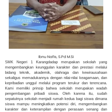
Ibnu Nafis, S.Pd M.Si
SMK Negeri 1 Karangdadap merupakan sekolah yang
mengembangkan keunggulan karakter dan prestasi melalui
bidang teknik, akademik, olahraga dan kewirausahaan
sekaligus memadukannya dengan nilai-nilai keagamaan, dan
kepribadian unggul melalui program terukur dan terencana.
Kami memiliki prinsip bahwa sekolah merupakan wadah
pengembangan pribadi siswa. Oleh karena itu, sudah
sepatutnya sekolah menjadi rumah kedua bagi siswa dimana
siswa mampu meningkatkan potensi diri, mengembangkan
karakter dan keterampilan dengan perasaan senang dan