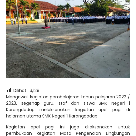
Dilihat :
3,129
Mengawali kegiatan pembelajaran tahun pelajaran 2022 /
2023, segenap guru, staf dan siswa SMK Negeri 1
Karangdadap melaksanakan kegiatan apel pagi di
halaman utama SMK Negeri 1 Karangdadap.
Kegiatan apel pagi ini juga dilaksanakan untuk
pembukaan kegiatan Masa Pengenalan Lingkungan