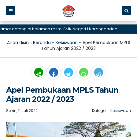
datang di halaman resmi SMK Negeri 1 Karangdadap
Anda disini :
Beranda
-
Kesiswaan
-
Apel Pembukaan MPLS
Tahun Ajaran 2022 / 2023
Apel Pembukaan MPLS Tahun
Ajaran 2022 / 2023
Senin, 11 Juli 2022
Kategori :
Kesiswaan