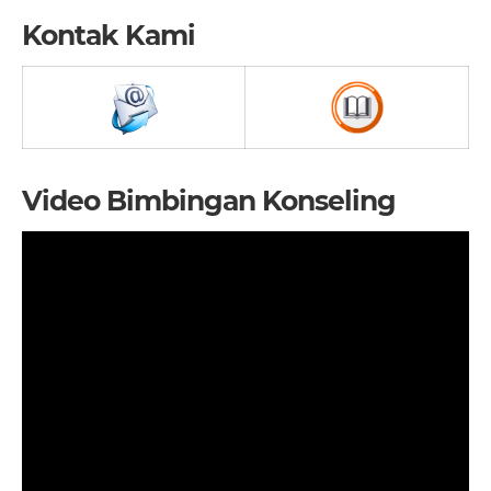
Kontak Kami
Video Bimbingan Konseling