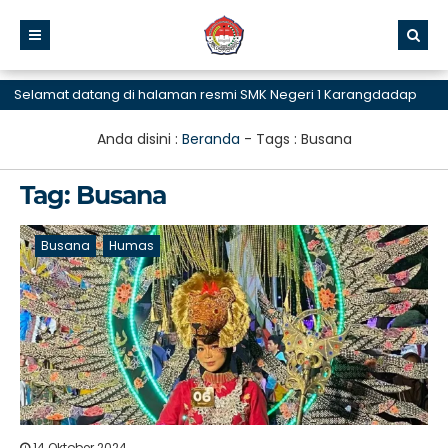
elamat datang di halaman resmi SMK Negeri 1 Karangdadap
Anda disini :
Beranda
- Tags :
Busana
Tag:
Busana
Busana
Humas
14 Oktober 2024