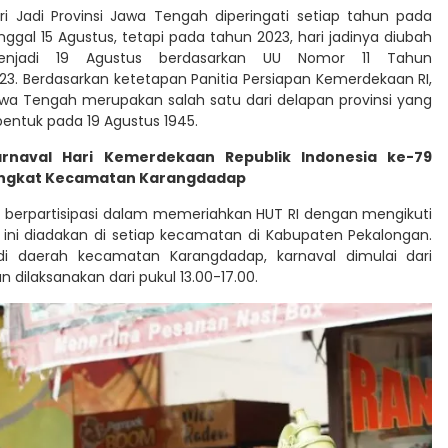
ri Jadi Provinsi Jawa Tengah diperingati setiap tahun pada
nggal 15 Agustus, tetapi pada tahun 2023, hari jadinya diubah
enjadi 19 Agustus berdasarkan UU Nomor 11 Tahun
23. Berdasarkan ketetapan Panitia Persiapan Kemerdekaan RI,
wa Tengah merupakan salah satu dari delapan provinsi yang
bentuk pada 19 Agustus 1945.
arnaval Hari Kemerdekaan Republik Indonesia ke-79
ingkat Kecamatan Karangdadap
t berpartisipasi dalam memeriahkan HUT RI dengan mengikuti
 ini diadakan di setiap kecamatan di Kabupaten Pekalongan.
di daerah kecamatan Karangdadap, karnaval dimulai dari
ilaksanakan dari pukul 13.00-17.00.