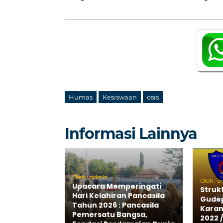
Humas
Kesiswaan
osis
Informasi Lainnya
Oleh : admin
Oleh : 
Upacara Memperingati
Struk
Hari Kelahiran Pancasila
Gudep
Tahun 2026 : Pancasila
Karan
Pemersatu Bangsa,
2022 