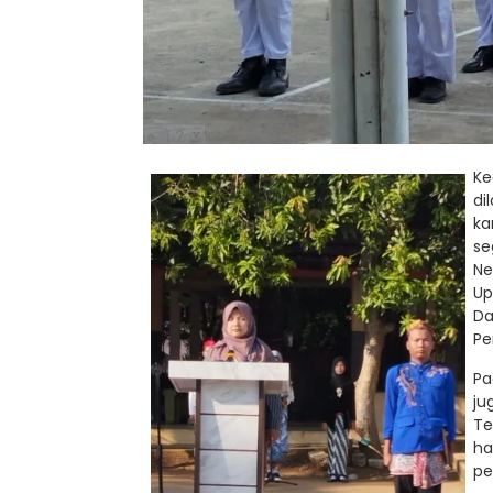
K
di
ka
se
Ne
Up
Da
Pe
Pa
ju
Te
ha
pe