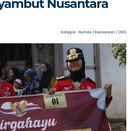
yambut Nusantara
Kategori :
Humas
/
Kesiswaan
/
OSIS