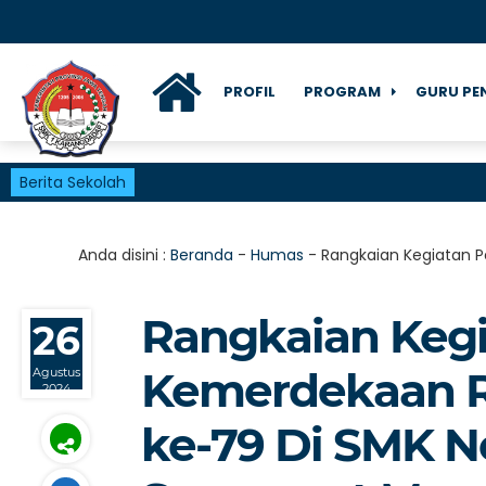
PROFIL
PROGRAM
GURU PE
Berita Sekolah
Anda disini :
Beranda
-
Humas
-
Rangkaian Kegiatan 
Rangkaian Kegi
26
Kemerdekaan R
Agustus
2024
ke-79 Di SMK N