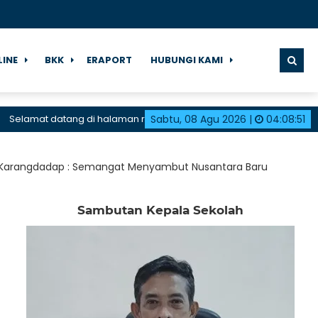
LINE
BKK
ERAPORT
HUBUNGI KAMI
datang di halaman resmi SMK Negeri 1 Karangdadap
Sabtu, 08 Agu 2026
|
04
:
08
:
51
 1 Karangdadap : Semangat Menyambut Nusantara Baru
Sambutan Kepala Sekolah