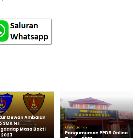
admin
tur Dewan Ambalan
 SMK N 1
Oleh : admin
gdadap Masa Bakti
Pengumuman PPDB Online
/ 2023