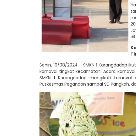
Ha
ta
m
20
Ja
di
K
T
Senin, 19/08/2024 – SMKN 1 Karangdadap iku
karnaval tingkat kecamatan. Acara karnaval
SMKN 1 Karangdadap mengikuti karnaval 
Puskesmas Pegandon sampai SD Pangkah, dan d