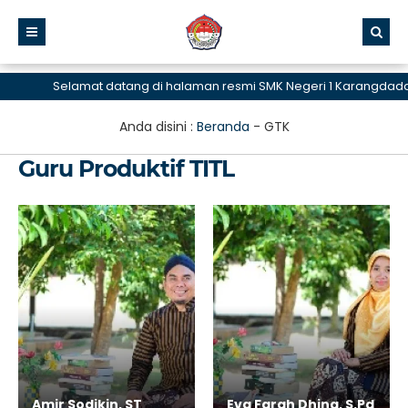
Selamat datang di halaman resmi SMK Negeri 1 Karangdadap
Anda disini :
Beranda
-
GTK
Guru Produktif TITL
Amir Sodikin, ST
Eva Farah Dhina, S.Pd