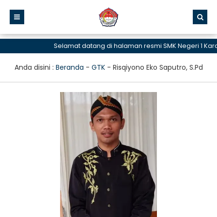
Selamat datang di halaman resmi SMK Negeri 1 Ka
Anda disini :
Beranda
-
GTK
-
Risqiyono Eko Saputro, S.Pd