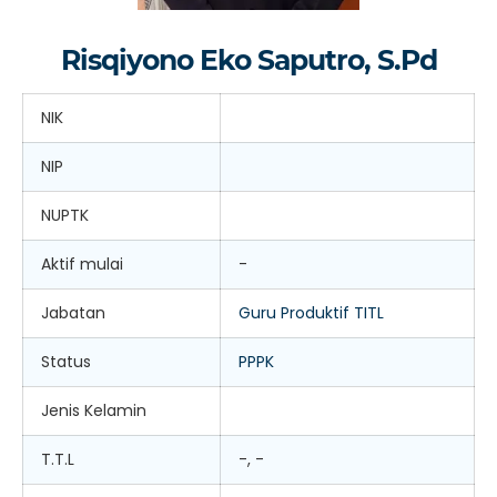
Risqiyono Eko Saputro, S.Pd
NIK
NIP
NUPTK
Aktif mulai
-
Jabatan
Guru Produktif TITL
Status
PPPK
Jenis Kelamin
T.T.L
-, -