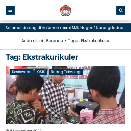
Selamat datang di halaman resmi SMK Negeri 1 Karangdadap
Anda disini :
Beranda
- Tags :
Ekstrakurikuler
Tag:
Ekstrakurikuler
Kesiswaan
OSIS
Ruang Teknologi
11 September 2023