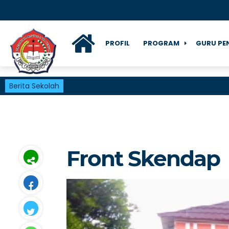
PROFIL
PROGRAM
GURU PE
Berita Sekolah
Front Skendap