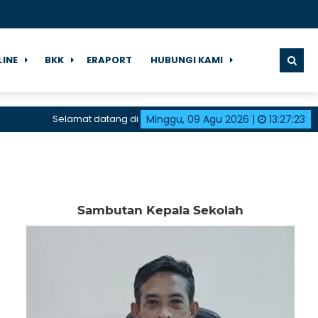
LINE
BKK
ERAPORT
HUBUNGI KAMI
Selamat datang di halaman resmi SMK Negeri 1 Karangdadap
Minggu, 09 Agu 2026
|
13
:
27
:
23
Sambutan Kepala Sekolah