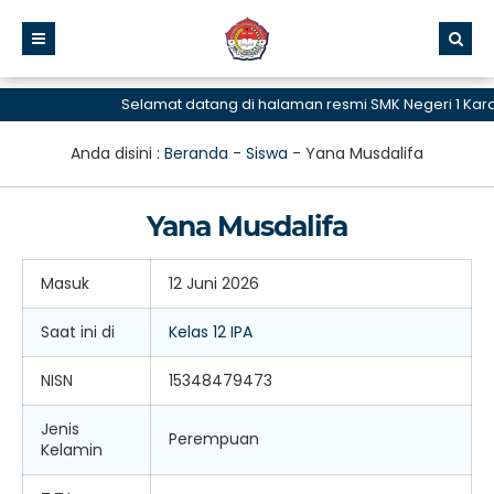
Selamat datang di halaman resmi SMK Negeri 1 Ka
Anda disini :
Beranda
-
Siswa
-
Yana Musdalifa
Yana Musdalifa
Masuk
12 Juni 2026
Saat ini di
Kelas 12 IPA
NISN
15348479473
Jenis
Perempuan
Kelamin