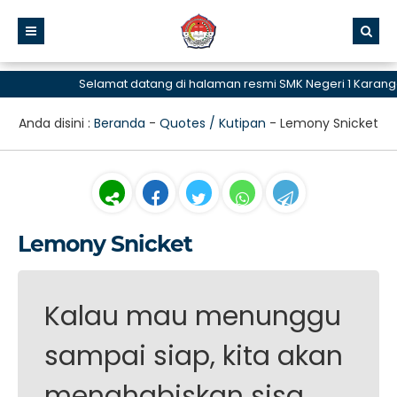
Selamat datang di halaman resmi SMK Negeri 1 Karang
Anda disini :
Beranda
-
Quotes / Kutipan
-
Lemony Snicket
Lemony Snicket
Kalau mau menunggu
sampai siap, kita akan
menghabiskan sisa