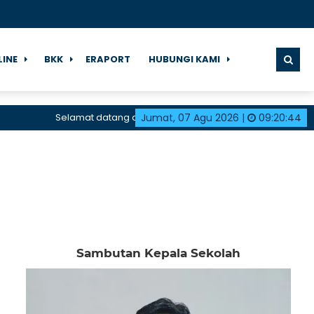
LINE
BKK
ERAPORT
HUBUNGI KAMI
Selamat datang di halaman resmi SMK Negeri 1 Karangdada
Jumat, 07 Agu 2026
|
09
:
20
:
45
Sambutan Kepala Sekolah