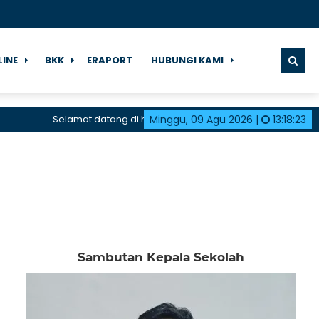
LINE
BKK
ERAPORT
HUBUNGI KAMI
Selamat datang di halaman resmi SMK Negeri 1 Karangdadap
Minggu, 09 Agu 2026
|
13
:
18
:
23
Sambutan Kepala Sekolah