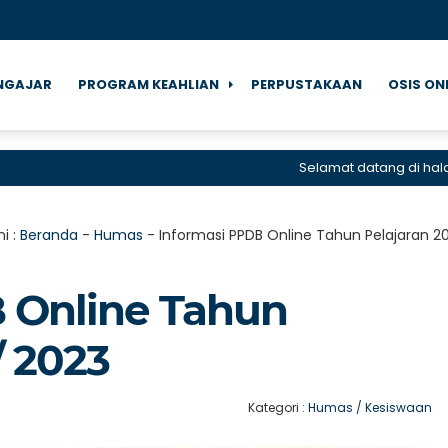
NGAJAR
PROGRAM KEAHLIAN
PERPUSTAKAAN
OSIS ON
Selamat datang di halaman 
i :
Beranda
-
Humas
-
Informasi PPDB Online Tahun Pelajaran 2
 Online Tahun
/ 2023
Kategori :
Humas
/
Kesiswaan