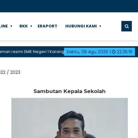
LINE
BKK
ERAPORT
HUBUNGI KAMI
resmi SMK Negeri 1 Karangdadap
Sabtu, 08 Agu 2026
|
22
:
35
:
17
022 / 2023
Sambutan Kepala Sekolah