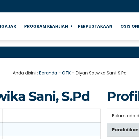
NGAJAR
PROGRAM KEAHLIAN
PERPUSTAKAAN
OSIS ON
S
Anda disini :
Beranda
-
GTK
-
Diyan Satwika Sani, S.Pd
ika Sani, S.Pd
Profi
Belum ada 
Pendidikan