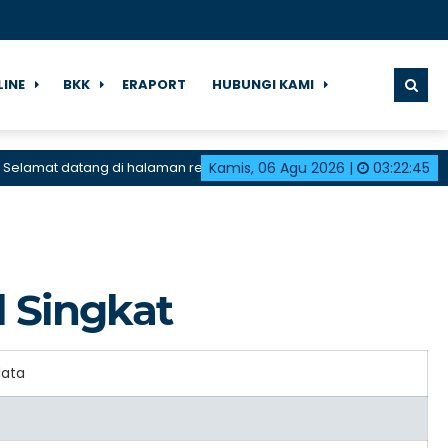
LINE
BKK
ERAPORT
HUBUNGI KAMI
elamat datang di halaman resmi SMK Negeri 1 Karangdadap
Kamis, 06 Agu 2026
|
03
:
22
:
45
l Singkat
data