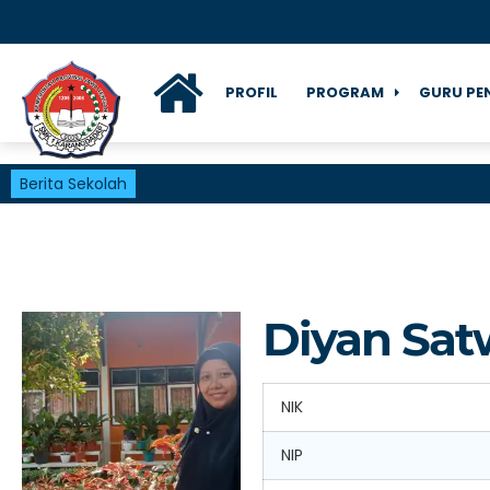
PROFIL
PROGRAM
GURU PE
Berita Sekolah
Diyan Satw
NIK
NIP