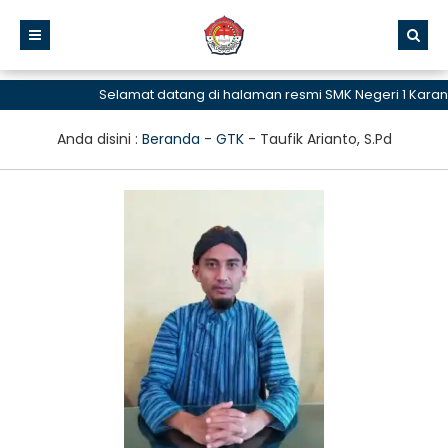
Selamat datang di halaman resmi SMK Negeri 1 Kara
Anda disini :
Beranda
-
GTK
-
Taufik Arianto, S.Pd