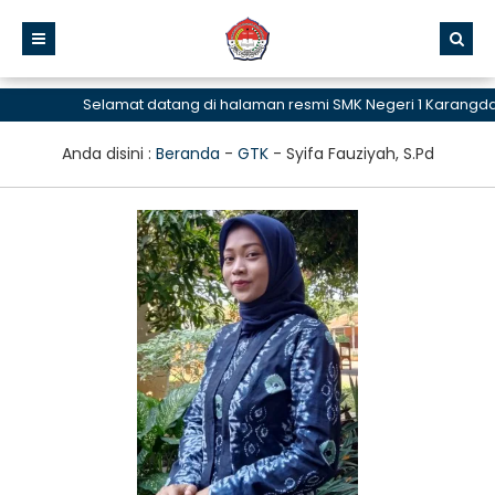
Selamat datang di halaman resmi SMK Negeri 1 Karangd
Anda disini :
Beranda
-
GTK
-
Syifa Fauziyah, S.Pd