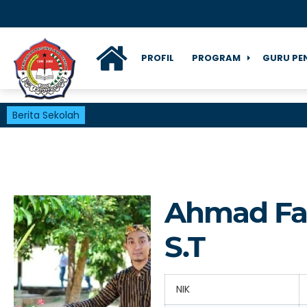
PROFIL
PROGRAM
GURU PE
Berita Sekolah
Ahmad Fa
S.T
NIK