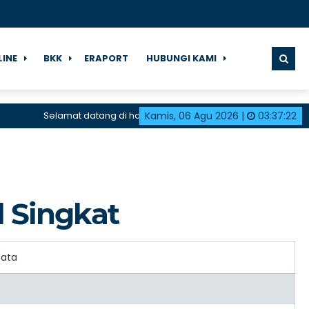
LINE
BKK
ERAPORT
HUBUNGI KAMI
Selamat datang di halaman resmi SMK Negeri 1 Karangdada
Kamis, 06 Agu 2026
|
03
:
37
:
22
l Singkat
data