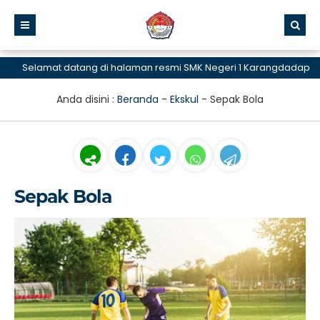
Selamat datang di halaman resmi SMK Negeri 1 Karangdadap
Anda disini :
Beranda
-
Ekskul
-
Sepak Bola
Sepak Bola