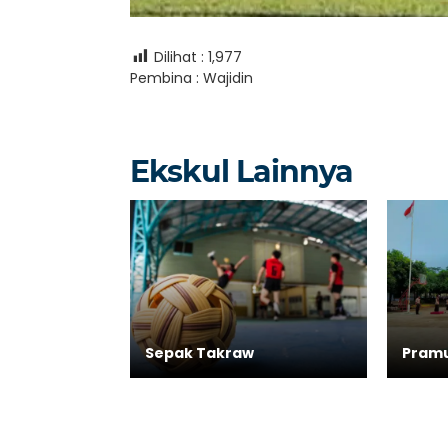
Dilihat :
1,977
Pembina : Wajidin
Ekskul Lainnya
Sepak Takraw
Pram