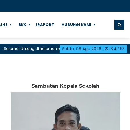
LINE
BKK
ERAPORT
HUBUNGI KAMI
amat datang di halaman resmi SMK Negeri 1 Karangdadap
Sabtu, 08 Agu 2026
|
13
:
47
:
53
Sambutan Kepala Sekolah