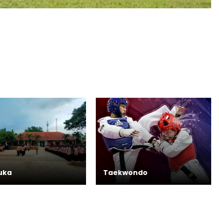
uka
Taekwondo