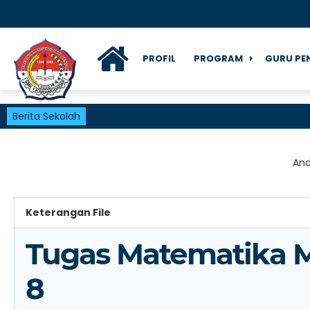
PROFIL
PROGRAM
GURU PE
Berita Sekolah
And
Keterangan File
Tugas Matematika M
8