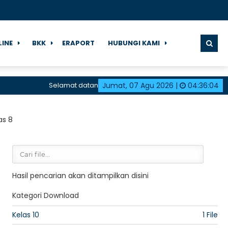
LINE
BKK
ERAPORT
HUBUNGI KAMI
Selamat datang di halaman resmi SMK Negeri 1 Karan
Jumat, 07 Agu 2026
|
04
:
36
:
04
as 8
Hasil pencarian akan ditampilkan disini
Kategori Download
Kelas 10
1 File