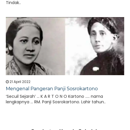
Tindak..
21 April 2022
Mengenal Pangeran Panji Sosrokartono
‘Secuil Sejarah’ … K A R T O N O Kartono ….. nama
lengkapnya … RM. Panji Sosrokartono. Lahir tahun..