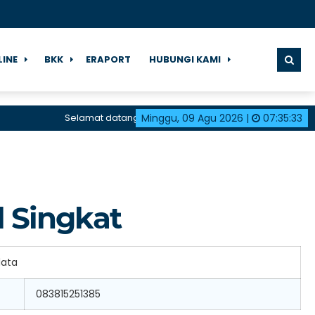
LINE
BKK
ERAPORT
HUBUNGI KAMI
Selamat datang di halaman resmi SMK Negeri 1 Karan
Minggu, 09 Agu 2026
|
07
:
35
:
33
l Singkat
data
083815251385