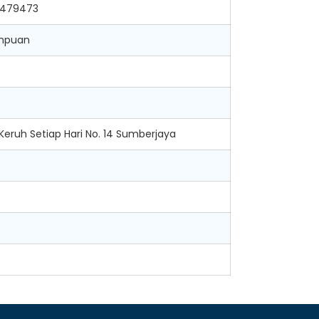
8479473
mpuan
ir Keruh Setiap Hari No. 14 Sumberjaya