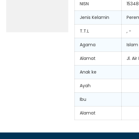
NISN
1534
Jenis Kelamin
Pere
T.T.L
, -
Agama
Islam
Alamat
Jl. A
Anak ke
Ayah
Ibu
Alamat