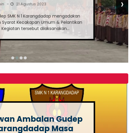
›
in
21 Agustus 2023
–
dep SMK N 1 Karangdadap mengadakan
 Syarat Kecakapan Umum & Pelantikan
 Kegiatan tersebut dilaksanakan...
ewan Ambalan Gudep
Karangdadap Masa