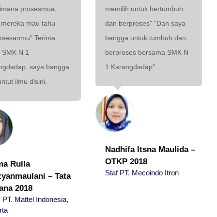
imana prosesmua,
memilih untuk bertumbuh
 mereka mau tahu
dan berproses" "Dan saya
ksesanmu" Terima
bangga untuk tumbuh dan
h SMK N 1
berproses bersama SMK N
ngdadap, saya bangga
1 Karangdadap"
tut ilmu disini.
Nadhifa Itsna Maulida –
OTKP 2018
ma Rulla
Staf PT. Mecoindo Itron
zyanmaulani – Tata
ana 2018
, PT. Mattel Indonesia,
rta