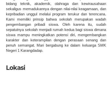
bidang teknik, akademik, olahraga dan kewirausahaan
Admin
24 Oktober 2
–
sekaligus memadukannya dengan nilai-nilai keagamaan, dan
kepribadian unggul melalui program terukur dan terencana.
Profil Nama Jabatan Dini Alan Faza, S.Pd P
Kami memiliki prinsip bahwa sekolah merupakan wadah
Zakirotunnikmah, S.Pd.I Pembina Pramuka 
pengembangan pribadi siswa. Oleh karena itu, sudah
Jabatan M....
sepatutnya sekolah menjadi rumah kedua bagi siswa dimana
siswa mampu meningkatkan potensi diri, mengembangkan
karakter dan keterampilan dengan perasaan senang dan
penuh semangat. Mari bergabung ke dalam keluarga SMK
Negeri 1 Karangdadap.
Lokasi
Struktur Dewan Amba
SMK N 1 Karangdad