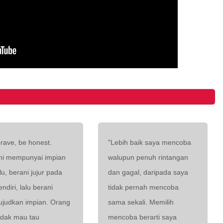
rave, be honest.
"Lebih baik saya mencoba
ni mempunyai impian
walupun penuh rintangan
u, berani jujur pada
dan gagal, daripada saya
sendiri, lalu berani
tidak pernah mencoba
judkan impian. Orang
sama sekali. Memilih
tidak mau tau
mencoba berarti saya