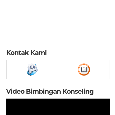
Bakti 2022 / 2
Admin
24 Oktober 2
–
Profil Nama Jabatan Dini Alan Faza, S.Pd P
Zakirotunnikmah, S.Pd.I Pembina Pramuka 
Jabatan M....
Kontak Kami
Video Bimbingan Konseling