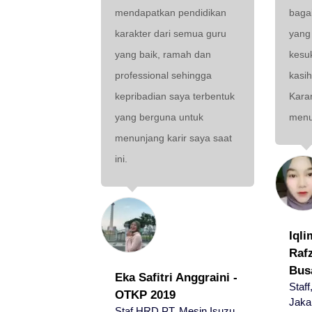
mendapatkan pendidikan
baga
karakter dari semua guru
yang
yang baik, ramah dan
kesu
professional sehingga
kasi
kepribadian saya terbentuk
Kara
yang berguna untuk
menun
menunjang karir saya saat
ini.
Iqli
Raf
Bus
Eka Safitri Anggraini -
Staff
OTKP 2019
Jaka
Staf HRD PT. Mesin Isuzu