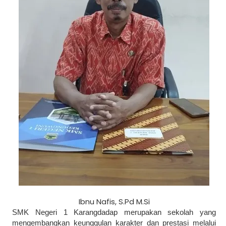
Struktur Dewan Amba
Ibnu Nafis, S.Pd M.Si
SMK N 1 Karangdad
SMK Negeri 1 Karangdadap merupakan sekolah yang
Bakti 2022 / 2
mengembangkan keunggulan karakter dan prestasi melalui