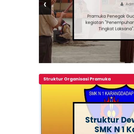
‹
Adm
Pramuka Penegak Gu
kegiatan "Penempuhan
Tingkat Laksana".
Struktur Organisasi Pramuka
Struktur D
SMK N 1 