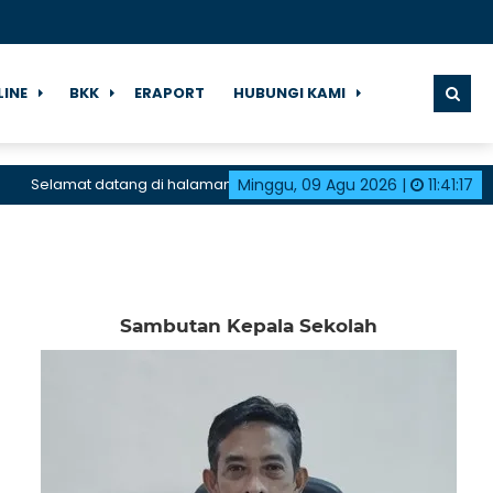
LINE
BKK
ERAPORT
HUBUNGI KAMI
elamat datang di halaman resmi SMK Negeri 1 Karangdadap
Minggu, 09 Agu 2026
|
11
:
41
:
18
Sambutan Kepala Sekolah