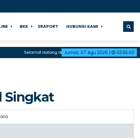
LINE
BKK
ERAPORT
HUBUNGI KAMI
Selamat datang di halaman resmi SMK Negeri 1 Karangd
Jumat, 07 Agu 2026
|
03
:
55
:
00
l Singkat
data