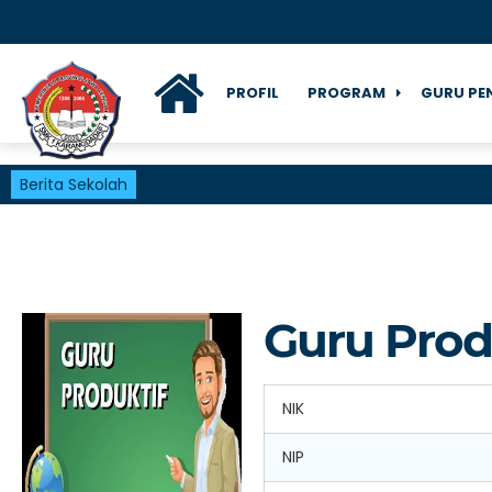
PROFIL
PROGRAM
GURU PE
Berita Sekolah
Guru Prod
NIK
NIP