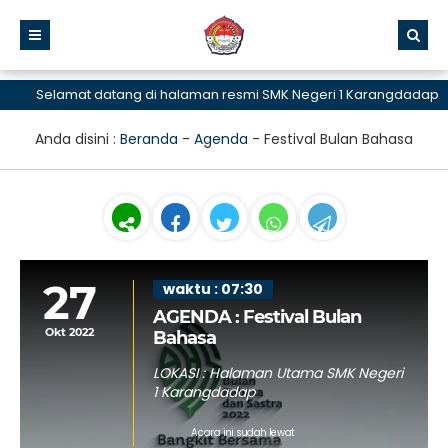
Selamat datang di halaman resmi SMK Negeri 1 Karangdadap
Anda disini :
Beranda
-
Agenda
-
Festival Bulan Bahasa
27
waktu : 07:30
AGENDA : Festival Bulan
Okt 2022
Bahasa
LOKASI : Halaman Utama SMK Negeri
1 Karangdadap
Acara ini sudah lewat